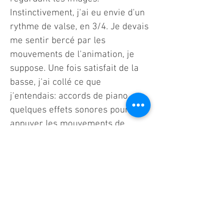
Instinctivement, j'ai eu envie d'un
rythme de valse, en 3/4. Je devais
me sentir bercé par les
mouvements de l'animation, je
suppose. Une fois satisfait de la
basse, j'ai collé ce que
j'entendais: accords de piano, et
quelques effets sonores pour
appuyer les mouvements de
caméra.
Ensuite, je suis allé en ville avec
un enregistreur pour capturer
des sons de la rue que j'ai collés
à la musique et aux effets
sonores afin d'envelopper la